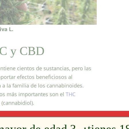
iva L.
HC y CBD
ntiene cientos de sustancias, pero las
ortar efectos beneficiosos al
a la familia de los cannabinoides.
 los más importantes son el
THC
(cannabidiol).
o presente en los productos a base de
tinción entre legal e ilegal. De hecho,