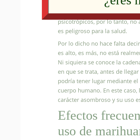
¿eres 
en el cannabis legal, el conte
porcentaje máximo del 0,6%. De
psicotrópicos, por lo tanto, no 
es peligroso para la salud.
Por lo dicho no hace falta decir
es alto, es más, no está realme
Ni siquiera se conoce la caden
en que se trata, antes de llega
podría tener lugar mediante el
cuerpo humano. En este caso, l
carácter asombroso y su uso es
Efectos frecuen
uso de marihua