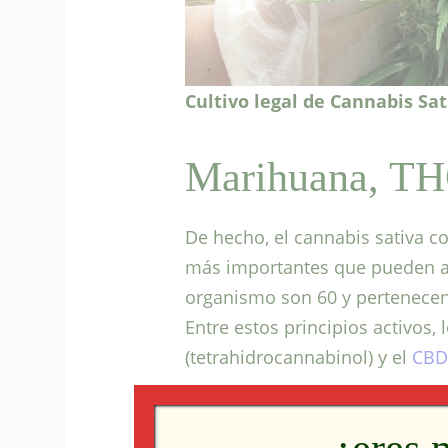
Cultivo legal de Cannabis Sat
Marihuana, T
De hecho, el cannabis sativa co
más importantes que pueden ap
organismo son 60 y pertenecen 
Entre estos principios activos,
(tetrahidrocannabinol) y el
CBD
Es del porcentaje de uno y otr
cáñamo de donde depende la dis