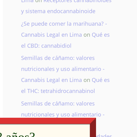
Lima
on
Receptores cannabinoides
y sistema endocannabinoide
¿Se puede comer la marihuana? -
Cannabis Legal en Lima
on
Qué es
el CBD: cannabidiol
Semillas de cáñamo: valores
nutricionales y uso alimentario -
Cannabis Legal en Lima
on
Qué es
el THC: tetrahidrocannabinol
Semillas de cáñamo: valores
nutricionales y uso alimentario -
Cannabis Legal en Lima
on
Cannabis Sativa: usos, propiedades