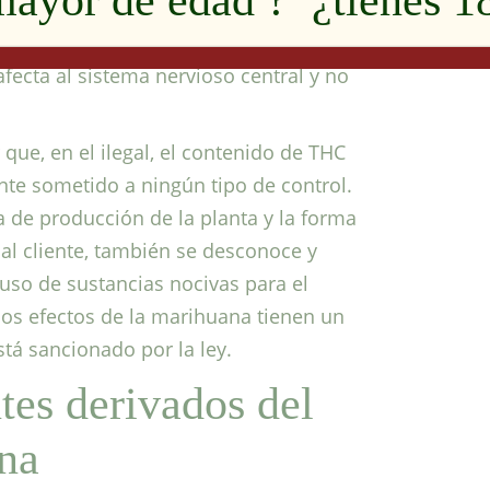
mayor de edad ? ¿tienes 1
nido de THC debe estar presente en un
 esta forma no tiene efectos
afecta al sistema nervioso central y no
 que, en el ilegal, el contenido de THC
nte sometido a ningún tipo de control.
a de producción de la planta y la forma
r al cliente, también se desconoce y
 uso de sustancias nocivas para el
os efectos de la marihuana tienen un
tá sancionado por la ley.
tes derivados del
na