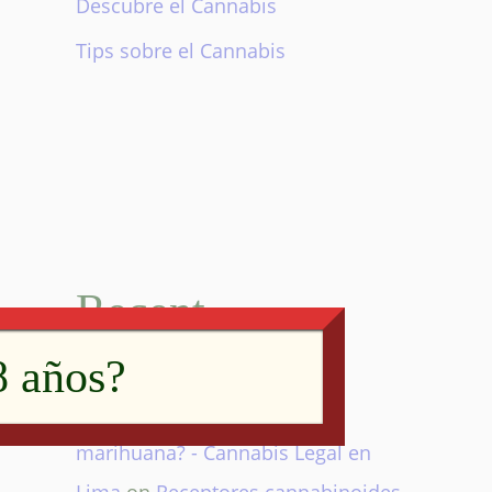
Descubre el Cannabis
Tips sobre el Cannabis
Recent
Comments
8 años?
¿Como se puede comer la
marihuana? - Cannabis Legal en